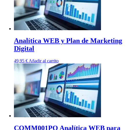
Analítica WEB y Plan de Marketing
Digital
49,95
€
Añadir al carrito
COMM001PO Analítica WEB para