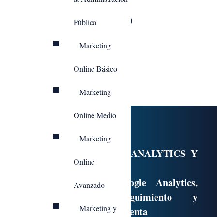
DURACIÓN: 30
Pública
HORAS
Marketing
MODALIDAD:
ONLINE
Online Básico
Marketing
Online Medio
Programa formativo:
Marketing
MÓDULO 1. GOOGLE ANALYTICS Y
Online
GOOGLE METATAGS
Introducción a Google Analytics,
Avanzado
códigos de seguimiento y
Marketing y
configuración de la cuenta