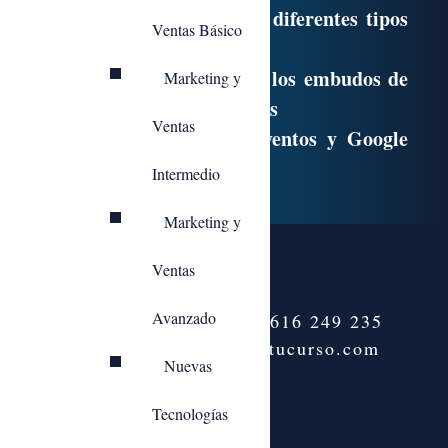
Prácticas elaborando diferentes tipos
Ventas Básico
de informes
Trabajo específico en los embudos de
Marketing y
conversión de objetivos
Ventas
Introducción a los eventos y Google
Tag Manager
Intermedio
Marketing y
Ventas
Avanzado
Teléfono:
+34 616 249 235
info@tenemostucurso.com
Nuevas
Tecnologías