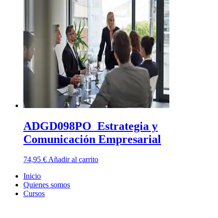
ADGD098PO_Estrategia y
Comunicación Empresarial
74,95
€
Añadir al carrito
Inicio
Quienes somos
Cursos