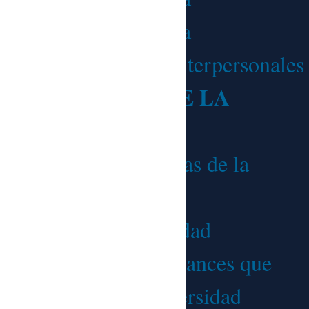
comunicación interna
3.5. Las relaciones interpersonales
4. LA GESTIÓN DE LA
DIVERSIDAD
4.1. Concepto y causas de la
diversidad
4.2. Tipos de diversidad
4.3. Dificultades y avances que
puede generar la diversidad