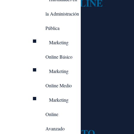
MODALIDAD: ONLINE
la Administración
Pública
Añadir al carrito
Marketing
Online Básico
Marketing
Precio del curso:
Online Medio
74,95
€
Marketing
Online
Programa formativo:
Avanzado
1. EL PENSAMIENTO