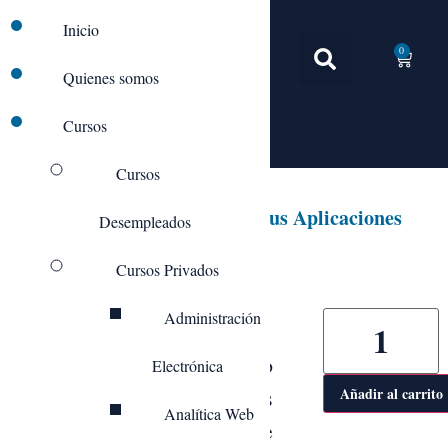
Inicio
0
Quienes somos
Cursos
Cursos
IFCM008PO Google ADS y sus Aplicaciones
Desempleados
Publicitarias
Cursos Privados
Administración
Con nuestro curso
Electrónica
podrás adquirir las
Añadir al carrito
Analítica Web
nociones básicas sobre