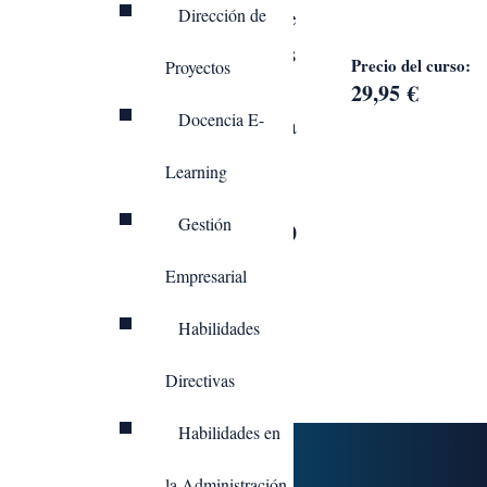
las posibilidades de
Dirección de
Google Ads
y sus
Precio del curso:
Proyectos
aplicaciones
29,95
€
Docencia E-
publicitarias en la
empresa.
Learning
Gestión
DURACIÓN: 30
HORAS
Empresarial
MODALIDAD:
Habilidades
ONLINE
Directivas
Habilidades en
Programa formativo:
la Administración