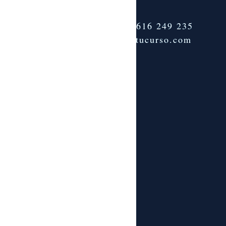
Teléfono:
+34 616 249 235
info@tenemostucurso.com
© 2024. Todos los derechos reservados.
Tenemos Tu Curso, S.L.