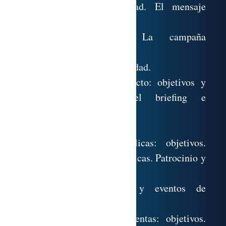
legal. Tipos de publicidad. El mensaje
publicitario. Medios y
soportes publicitarios. La campaña
publicitaria.
8.6. Las agencias de publicidad.
8.7. El briefing del producto: objetivos y
finalidad. Estructura del briefing e
información que contiene.
8.8. La eficacia publicitaria.
8.9. Las relaciones públicas: objetivos.
Técnicas de relaciones públicas. Patrocinio y
mecenazgo.
Organización de ferias y eventos de
marketing.
8.10. La promoción de ventas: objetivos.