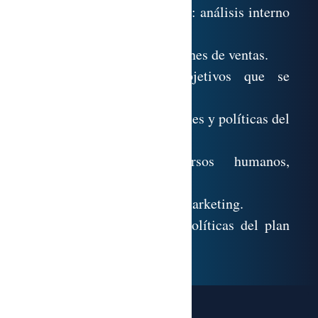
9.4. Análisis de la situación: análisis interno
y externo. Análisis DAFO.
9.5. Realización de previsiones de ventas.
9.6. Fijación de los objetivos que se
pretenden conseguir.
9.7. Definición de las acciones y políticas del
marketing mix.
9.8. Presupuesto. Recursos humanos,
financieros y tiempo.
9.9. Ejecución del plan de marketing.
9.10. Seguimiento de las políticas del plan
de marketing.