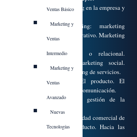
1.2. Funciones del marketing en la empresa y
Ventas Básico
en la economía.
Marketing y
1.3. Tipos de marketing: marketing
estratégico y marketing operativo. Marketing
Ventas
interno y externo.
Marketing de relaciones o relacional.
Intermedio
Marketing emocional. Marketing social.
Marketing y
Marketing político. Marketing de servicios.
1.4. El marketing-mix: El producto. El
Ventas
precio. La distribución. La comunicación.
Avanzado
1.5. El marketing en la gestión de la
empresa.
Nuevas
1.6. Orientación de la actividad comercial de
la empresa: Hacia el producto. Hacia las
Tecnologías
ventas. Hacia el