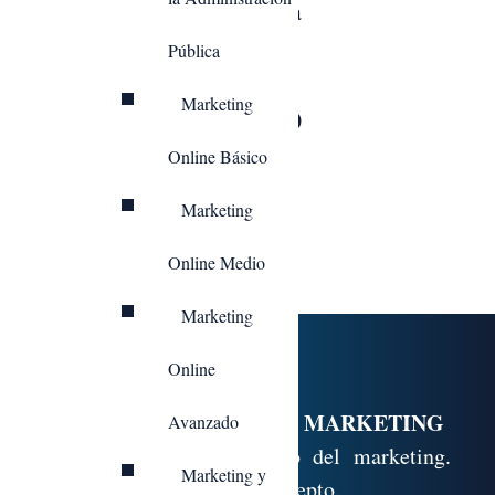
marketing en la
empresa.
Pública
Marketing
DURACIÓN: 160
HORAS
Online Básico
MODALIDAD:
Marketing
ONLINE
Online Medio
Marketing
Programa formativo:
Online
INTRODUCCIÓN AL MARKETING
Avanzado
1.1. Concepto y contenido del marketing.
Marketing y
Origen y evolución del concepto.