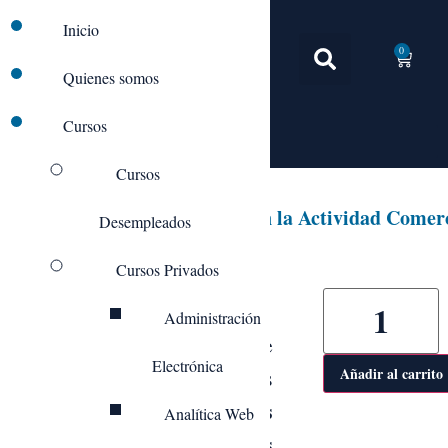
Inicio
0
Quienes somos
Cursos
Cursos
COMM052PO_Marketing en la Actividad Comerc
Desempleados
Cursos Privados
Administración
El objetivo principal de
Electrónica
este curso Online es
Añadir al carrito
identificar los
Analítica Web
elementos básicos