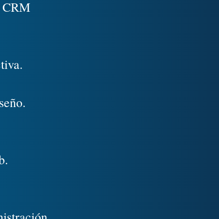
as CRM
tiva.
iseño.
b.
istración.