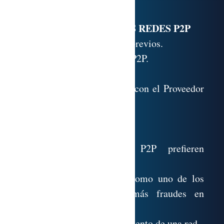
SEGURIDAD EN LAS REDES P2P
9.1. Test de conocimientos previos.
9.2. Seguridad en las redes P2P.
9.3. Peerguardian.
9.4. Seguridad al contactar con el Proveedor
de Internet.
9.5. Checkdialer.
9.6. Esquema de seguridad.
9.7. Técnico. Usuarios P2P prefieren
anonimato a velocidad.
9.8. España se posiciona como uno de los
países del mundo con más fraudes en
Internet.
9.9. Esquema de funcionamiento de una red.