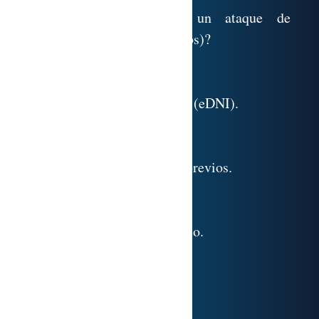
7.5. Técnico. ¿Qué es un ataque de
denegación de servicio (Ddos)?
7.6. Anexo.
7.7. Referencias.
7.8. Anexo. DNI electrónico (eDNI).
CORREO SEGURO
8.1. Test de conocimientos previos.
8.2. Correo seguro.
8.3. Correo anónimo.
8.4. Técnico. Correo anónimo.
8.5. Hushmail.
8.6. Esquema de seguridad.
8.7. Anexo.
8.8. Referencias.