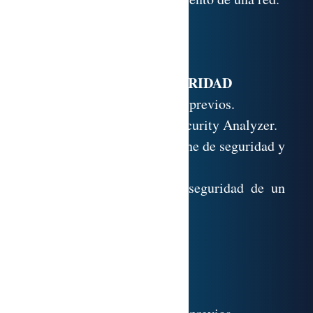
9.10. Anexo.
9.11. Referencias.
COMPROBAR SEGURIDAD
10.1. Test de conocimientos previos.
10.2. Microsoft Baseline Security Analyzer.
10.3. Comprobaciones on-line de seguridad y
antivirus.
10.4. Técnico. Comprobar seguridad de un
sistema Windows XP.
10.5. Anexo.
10.6. Referencias.
VARIOS