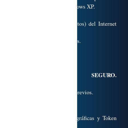
6.4. Módulos espía en Windows XP.
6.5. SafeXP.
6.6. Objetos (o complementos) del Internet
Explorer.
6.7. Navegadores alternativos.
6.8. Anexo.
6.9. Referencias.
NAVEGADOR SEGURO.
CERTIFICADOS
7.1. Test de conocimientos previos.
7.2. Navegador seguro.
7.3. Certificados.
7.4. Anexo. Tarjetas criptográficas y Token
USB.