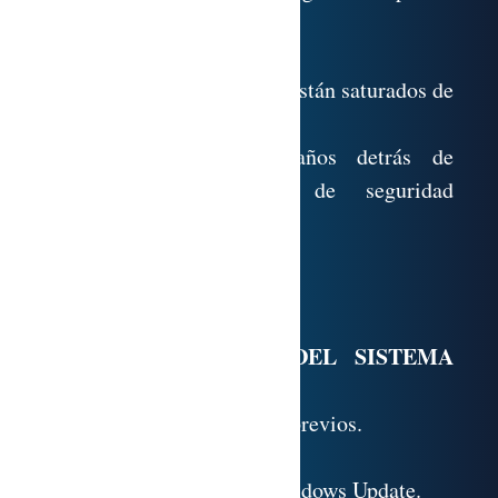
un sistema (Pasos).
5.8. Esquema de seguridad.
5.9. Kaspersky admite que están saturados de
peligros en la red.
5.10. «Apple está 10 años detrás de
Microsoft en materia de seguridad
informática».
5.11. Anexo.
5.12. Referencias.
ACTUALIZACIÓN DEL SISTEMA
OPERATIVO
6.1. Test de conocimientos previos.
6.2. WindowsUpdate.
6.3. Configuraciones de Windows Update.