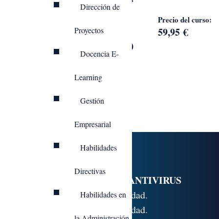
Dirección de
segura en la red.
Precio del curso:
59,95
€
Proyectos
DURACIÓN: 50
Docencia E-
HORAS
MODALIDAD:
Learning
ONLINE
Gestión
Empresarial
Habilidades
Programa formativo:
Directivas
INTRODUCCIÓN Y ANTIVIRUS
1.1. Introducción a la seguridad.
Habilidades en
1.2. Introducción a la seguridad.
la Administración