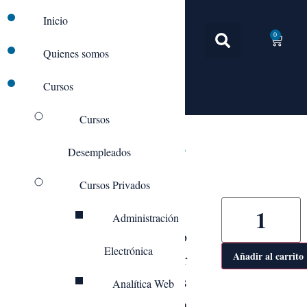
Inicio
0
Quienes somos
Cursos
Cursos
IFCT057PO_Internet Seguro
Desempleados
Cursos Privados
Administración
Gracias a nuestro Curso
Electrónica
aprenderás a manejar
Añadir al carrito
servicios y programas
Analítica Web
trabajar de forma
para