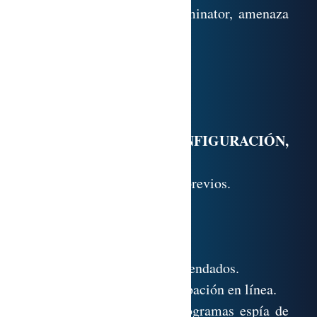
4.9. Técnico. Evidence Eliminator, amenaza
para que lo compres.
4.10. Anexo.
4.11. Referencias.
4.12. Glosario.
ANTIESPÍAS. CONFIGURACIÓN,
UTILIZACIÓN
5.1. Test de conocimientos previos.
5.2. Configuración.
5.3. Utilización.
5.4. Actualización.
5.5. Otros programas recomendados.
5.6. Direcciones de comprobación en línea.
5.7. Cómo eliminar los programas espía de