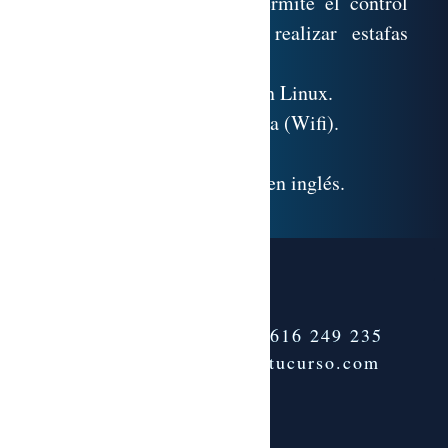
nuevo troyano Briz que permite el control
remoto del ordenador y realizar estafas
online.
11.15. Técnico. Seguridad en Linux.
11.16. Seguridad inalámbrica (Wifi).
11.17. Referencias.
11.18. Glosario de palabras en inglés.
Teléfono:
+34 616 249 235
info@tenemostucurso.com