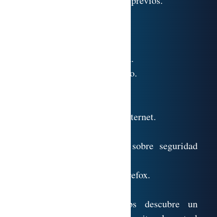
11.1. Test de conocimientos previos.
11.2. Copias de seguridad.
11.3. Contraseñas.
11.4. Control remoto.
11.5. Mensajería electrónica.
11.6. Privacidad y anonimato.
11.7. Boletines electrónicos.
11.8. Listas de seguridad.
11.9. Compras a través de Internet.
11.10. Banca electrónica.
11.11. Enlaces y noticias sobre seguridad
informática.
11.12. Anexo. Navegador Firefox.
11.13. Agenda de control.
11.14. Técnico. PandaLabs descubre un