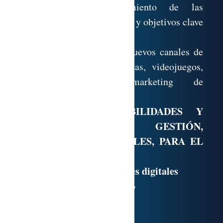
Creación y seguimiento de las
estrategias de campaña y objetivos clave
(KPI’s)
Comprensión de los nuevos canales de
adquisición: plataformas, videojuegos,
nuevas redes, marketing de
influencers…
MÓDULO 7. HABILIDADES Y
COMPETENCIAS DE GESTIÓN,
PERSONALES Y SOCIALES, PARA EL
ENTORNO DIGITAL
Impulso de habilidades digitales
1.1. Liderazgo participativo
1.2. Gestión del cambio
1.3. Inteligencia emocional