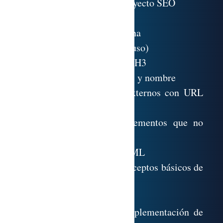
componentes de un proyecto SEO
1.2. Título de la página
1.3. Descripción de la página
1.4. Palabras Clave (en desuso)
1.5. Encabezados H1, H2 y H3
1.6. Imágenes con atributos y nombre
1.7. Enlaces internos y externos con URL
amigable
1.8. Evitar el uso de elementos que no
indexan bien
1.9. Insertar un Sitemap XML
Adquisición de los conceptos básicos de
Marketing Automation
2.1. Definición de objetivos
2.2. Preparación de la implementación de