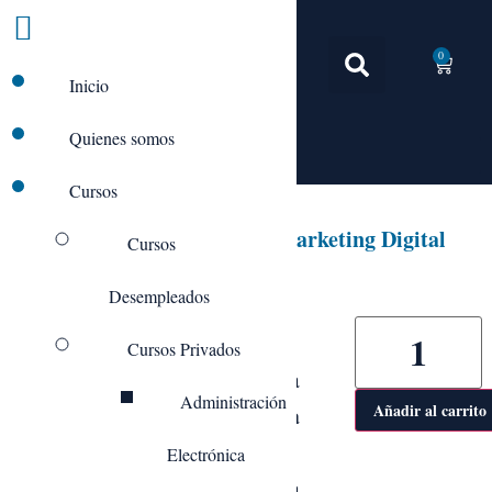
0
Inicio
Quienes somos
Cursos
COMM15_Especialista en Marketing Digital
Cursos
Desempleados
Cursos Privados
Objetivo general de esta
Administración
Acción Formativa
Añadir al carrito
Online:
Electrónica
– Diseñar una estrategia